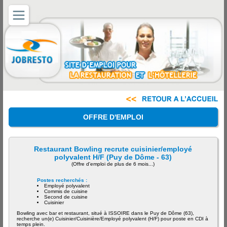
OFFRE D'EMPLOI
Restaurant Bowling recrute cuisinier/employé
polyvalent H/F (Puy de Dôme - 63)
(Offre d'emploi de plus de 6 mois...)
Postes recherchés :
Employé polyvalent
Commis de cuisine
Second de cuisine
Cuisinier
Bowling avec bar et restaurant, situé à ISSOIRE dans le Puy de Dôme (63),
recherche un(e) Cuisinier/Cuisinière/Employé polyvalent (H/F) pour poste en CDI à
temps plein.