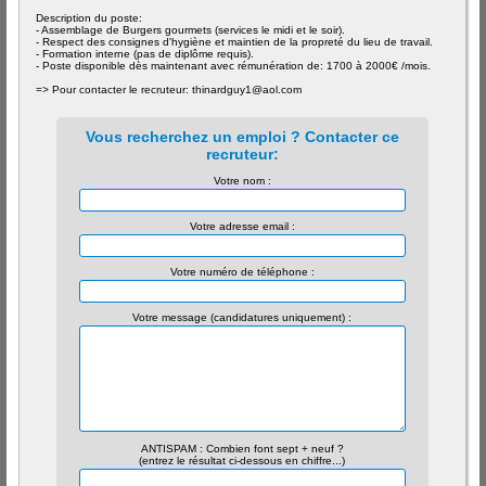
Description du poste:
- Assemblage de Burgers gourmets (services le midi et le soir).
- Respect des consignes d'hygiène et maintien de la propreté du lieu de travail.
- Formation interne (pas de diplôme requis).
- Poste disponible dès maintenant avec rémunération de: 1700 à 2000€ /mois.
=> Pour contacter le recruteur: thinardguy1@aol.com
Vous recherchez un emploi ? Contacter ce
recruteur:
Votre nom :
Votre adresse email :
Votre numéro de téléphone :
Votre message (candidatures uniquement) :
ANTISPAM : Combien font sept + neuf ?
(entrez le résultat ci-dessous en chiffre...)