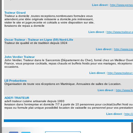
Lien direct :
http://www.perso
Traiteur Girard
Traiteur a domicile ,toutes receptions,nombreuses formules vous
attendent,une idée originale rotisserie a domicile,prix intéressant,
visiter le site et juger,recette et coktails a votre disposition sur site,
livraisons de repas a domicile
Lien direct :
http://www.traiteur-
Oscar Traiteur - Traiteur en Ligne (59) Nord-Lille
Traiteur de qualité et de tradition depuis 1924
Lien direct :
http://www.osca
John Verdier Traiteur
John Verdier, Traiteur dans le Sancerrois (Département du Cher), formé chez un Meilleur Ouvr
France, vous propose cocktails, repas chauds et buffets froids pour vos mariages, réceptions 
occasions.
Lien direct :
http://www.traiteur
LB Productions
Organisation de toute vos réceptions en Martinique. Annuaires de salles de Location.
Lien direct :
http://www.l
ADEFI TRAITEUR
adefi traiteur cuisine artisanale depuis 1993
livraison dans l'entreprise et domicile 7/7 à partir de 10 personnes pour cocktail,buffet froid o
repas ou formule plat unique possibilité location de vaisselle ou personnel pour vos prestatio
Lien direct :
http://