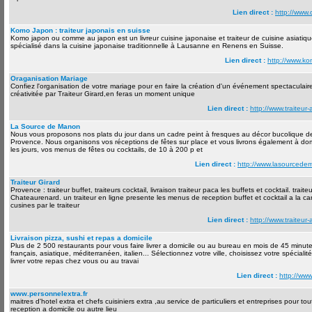
Lien direct :
http://www.
Komo Japon : traiteur japonais en suisse
Komo japon ou comme au japon est un livreur cuisine japonaise et traiteur de cuisine asiatiq
spécialisé dans la cuisine japonaise traditionnelle à Lausanne en Renens en Suisse.
Lien direct :
http://www.k
Oraganisation Mariage
Confiez l'organisation de votre mariage pour en faire la création d'un événement spectaculair
créativitée par Traiteur Girard,en feras un moment unique
Lien direct :
http://www.traiteur-
La Source de Manon
Nous vous proposons nos plats du jour dans un cadre peint à fresques au décor bucolique d
Provence. Nous organisons vos réceptions de fêtes sur place et vous livrons également à domi
les jours, vos menus de fêtes ou cocktails, de 10 à 200 p et
Lien direct :
http://www.lasourced
Traiteur Girard
Provence : traiteur buffet, traiteurs cocktail, livraison traiteur paca les buffets et cocktail. traite
Chateaurenard. un traiteur en ligne presente les menus de reception buffet et cocktail a la c
cusines par le traiteur
Lien direct :
http://www.traiteur-
Livraison pizza, sushi et repas a domicile
Plus de 2 500 restaurants pour vous faire livrer a domicile ou au bureau en mois de 45 minute
français, asiatique, méditerranéen, italien... Sélectionnez votre ville, choisissez votre spécialité
livrer votre repas chez vous ou au travai
Lien direct :
http://www.
www.personnelextra.fr
maitres d'hotel extra et chefs cuisiniers extra ,au service de particuliers et entreprises pour to
reception a domicile ou autre lieu