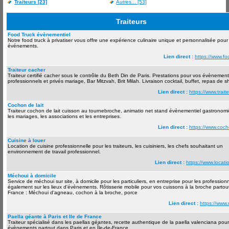
Traiteurs [23]
Autres... [53]
Traiteurs
Food Truck évènementiel
Notre food truck à privatiser vous offre une expérience culinaire unique et personnalisée pour
événements.
Lien direct :
https://www.foo
Traiteur cacher
Traiteur certifié cacher sous le contrôle du Beth Din de Paris. Prestations pour vos évènemen
professionnels et privés mariage, Bar Mitzvah, Brit Milah. Livraison cocktail, buffet, repas de s
Lien direct :
https://www.traite
Cochon de lait
Traiteur cochon de lait cuisson au tournebroche, animatio net stand évènementiel gastronom
les mariages, les associations et les entreprises.
Lien direct :
https://www.cocho
Cuisine à louer
Location de cuisine professionnelle pour les traiteurs, les cuisiniers, les chefs souhaitant un
environnement de travail professionnel.
Lien direct :
https://www.locatio
Méchoui à domicile
Service de méchoui sur site, à domicile pour les particuliers, en entreprise pour les profession
également sur les lieux d'évènements. Rôtisserie mobile pour vos cuissons à la broche partou
France : Méchoui d'agneau, cochon à la broche, porce
Lien direct :
https://www.
Paella géante à Paris et Ile de France
Traiteur spécialisé dans les paellas géantes, recette authentique de la paella valenciana pou
évènements partout dans Paris et en Île-de-France.