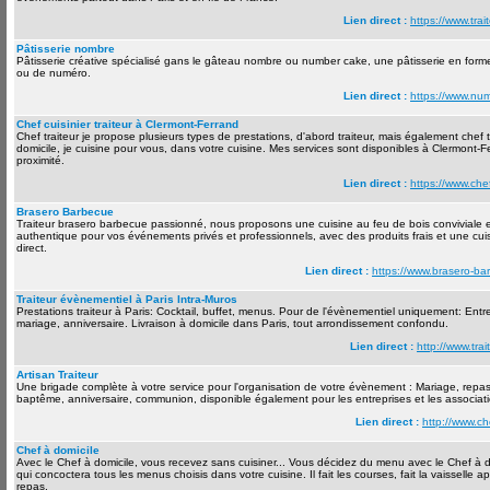
Lien direct :
https://www.trait
Pâtisserie nombre
Pâtisserie créative spécialisé gans le gâteau nombre ou number cake, une pâtisserie en forme
ou de numéro.
Lien direct :
https://www.num
Chef cuisinier traiteur à Clermont-Ferrand
Chef traiteur je propose plusieurs types de prestations, d'abord traiteur, mais également chef t
domicile, je cuisine pour vous, dans votre cuisine. Mes services sont disponibles à Clermont-F
proximité.
Lien direct :
https://www.chef
Brasero Barbecue
Traiteur brasero barbecue passionné, nous proposons une cuisine au feu de bois conviviale 
authentique pour vos événements privés et professionnels, avec des produits frais et une cu
direct.
Lien direct :
https://www.brasero-b
Traiteur évènementiel à Paris Intra-Muros
Prestations traiteur à Paris: Cocktail, buffet, menus. Pour de l'évènementiel uniquement: Entre
mariage, anniversaire. Livraison à domicile dans Paris, tout arrondissement confondu.
Lien direct :
http://www.trai
Artisan Traiteur
Une brigade complète à votre service pour l'organisation de votre évènement : Mariage, repas 
baptême, anniversaire, communion, disponible également pour les entreprises et les associati
Lien direct :
http://www.che
Chef à domicile
Avec le Chef à domicile, vous recevez sans cuisiner... Vous décidez du menu avec le Chef à d
qui concoctera tous les menus choisis dans votre cuisine. Il fait les courses, fait la vaisselle a
repas.