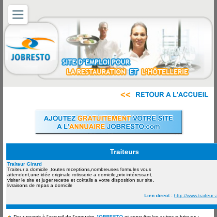
Traiteurs
Traiteur Girard
Traiteur a domicile ,toutes receptions,nombreuses formules vous
attendent,une idée originale rotisserie a domicile,prix intéressant,
visiter le site et juger,recette et coktails a votre disposition sur site,
livraisons de repas a domicile
Lien direct :
http://www.traiteur-
Pour revenir à l'accueil de l'annuaire
JOBRESTO
et consulter les autres rubriques :