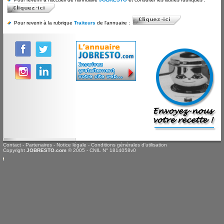
Pour revenir à la rubrique
Traiteurs
de l'annuaire :
Contact
-
Partenaires
-
Notice légale
-
Conditions générales d'utilisation
Copyright
JOBRESTO.com
© 2005 - CNIL N° 1814058v0