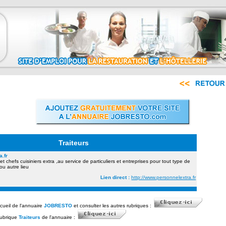
Traiteurs
.fr
 et chefs cuisiniers extra ,au service de particuliers et entreprises pour tout type de
ou autre lieu
Lien direct :
http://www.personnelextra.fr
ccueil de l'annuaire
JOBRESTO
et consulter les autres rubriques :
rubrique
Traiteurs
de l'annuaire :