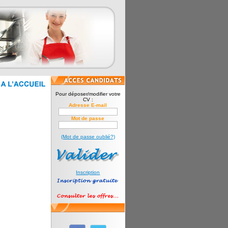
Pour déposer/modifier votre
CV :
Adresse E-mail
Mot de passe
(Mot de passe oublié?)
Inscription