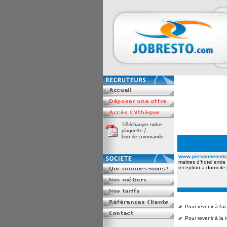
www.personnelextra
maitres d'hotel extra
reception a domicile 
Pour revenir à l'a
Pour revenir à la 