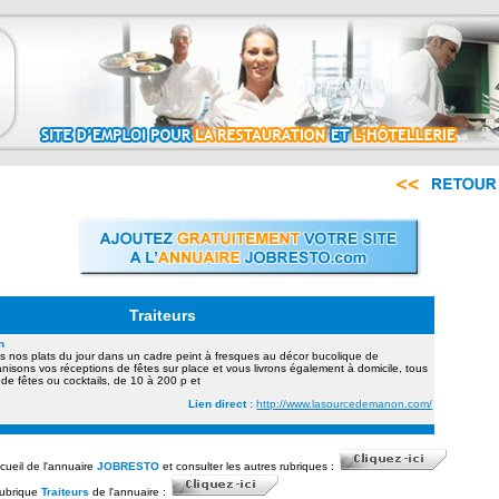
Traiteurs
n
 nos plats du jour dans un cadre peint à fresques au décor bucolique de
isons vos réceptions de fêtes sur place et vous livrons également à domicile, tous
 de fêtes ou cocktails, de 10 à 200 p et
Lien direct :
http://www.lasourcedemanon.com/
ccueil de l'annuaire
JOBRESTO
et consulter les autres rubriques :
rubrique
Traiteurs
de l'annuaire :