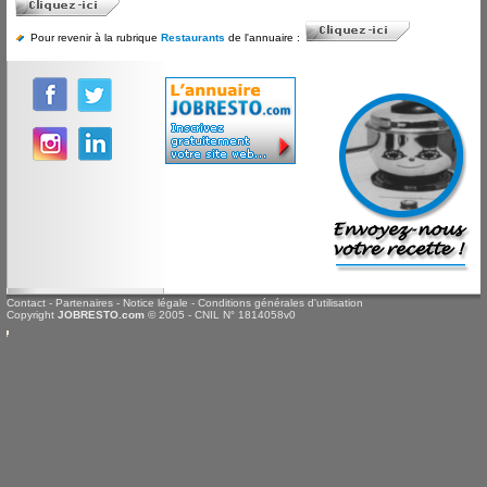
Pour revenir à la rubrique
Restaurants
de l'annuaire :
Contact
-
Partenaires
-
Notice légale
-
Conditions générales d'utilisation
Copyright
JOBRESTO.com
© 2005 - CNIL N° 1814058v0