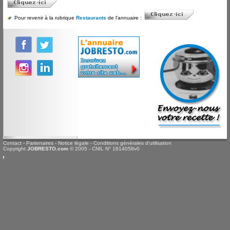
Pour revenir à la rubrique
Restaurants
de l'annuaire :
Contact
-
Partenaires
-
Notice légale
-
Conditions générales d'utilisation
Copyright
JOBRESTO.com
© 2005 - CNIL N° 1814058v0