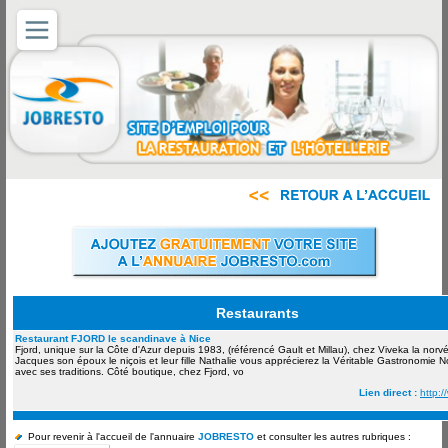
Restaurants
Restaurant FJORD le scandinave à Nice
Fjord, unique sur la Côte d'Azur depuis 1983, (référencé Gault et Millau), chez Viveka la norv
Jacques son époux le niçois et leur fille Nathalie vous apprécierez la Véritable Gastronomie 
avec ses traditions. Côté boutique, chez Fjord, vo
Lien direct :
http:/
Pour revenir à l'accueil de l'annuaire
JOBRESTO
et consulter les autres rubriques :