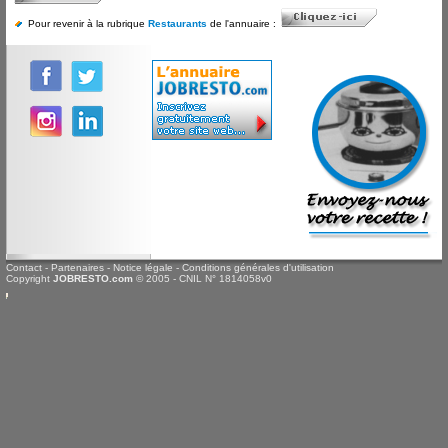
Pour revenir à la rubrique
Restaurants
de l'annuaire :
Contact
-
Partenaires
-
Notice légale
-
Conditions générales d'utilisation
Copyright
JOBRESTO.com
© 2005 - CNIL N° 1814058v0