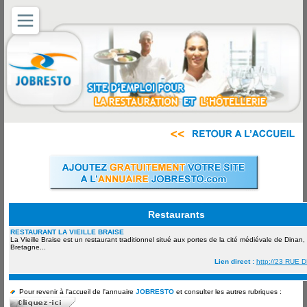
Restaurants
RESTAURANT LA VIEILLE BRAISE
La Vieille Braise est un restaurant traditionnel situé aux portes de la cité médiévale de Dinan,
Bretagne...
Lien direct :
http://23 RUE
Pour revenir à l'accueil de l'annuaire
JOBRESTO
et consulter les autres rubriques :