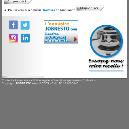
Pour revenir à la rubrique
Traiteurs
de l'annuaire :
Contact
-
Partenaires
-
Notice légale
-
Conditions générales d'utilisation
Copyright
JOBRESTO.com
© 2005 - CNIL N° 1814058v0