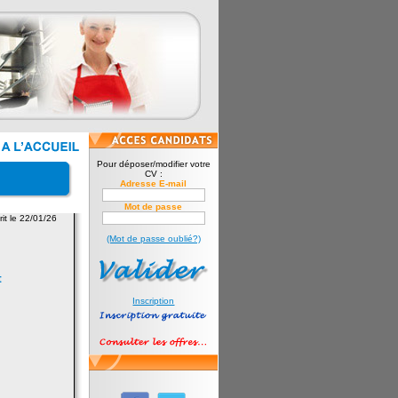
Pour déposer/modifier votre
CV :
Adresse E-mail
Mot de passe
rit le 22/01/26
(Mot de passe oublié?)
t
Inscription