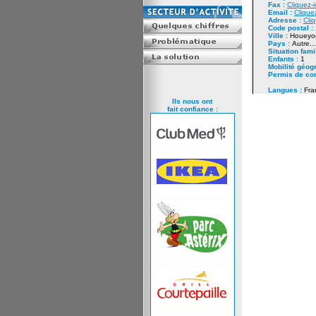
Fax :
Cliquez-i
Email :
Cliquez
Adresse :
Cliq
Code postal :
Ville :
Houeyo
Pays :
Autre...
Situation fami
Enfants :
1
Mobilité géog
Permis de co
Langues :
Fra
Ils nous ont
fait confiance :