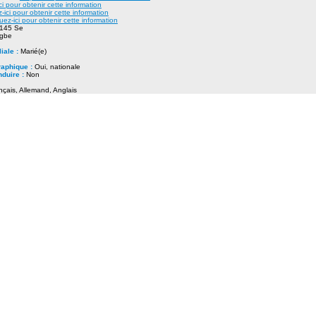
ci pour obtenir cette information
-ici pour obtenir cette information
uez-ici pour obtenir cette information
145 Se
gbe
liale :
Marié(e)
raphique :
Oui, nationale
nduire :
Non
nçais, Allemand, Anglais