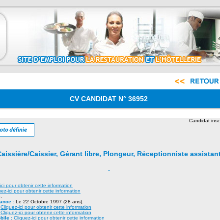
CV CANDIDAT N° 36952
Candidat insc
Caissière/Caissier, Gérant libre, Plongeur, Réceptionniste assistan
.
ici pour obtenir cette information
uez-ici pour obtenir cette information
.
sance :
Le 22 Octobre 1997 (28 ans).
:
Cliquez-ici pour obtenir cette information
:
Cliquez-ici pour obtenir cette information
bile :
Cliquez-ici pour obtenir cette information