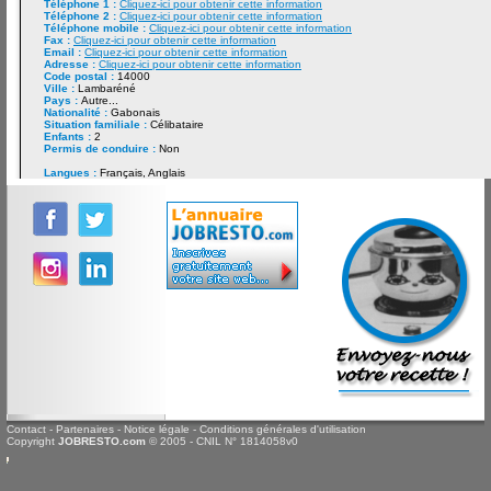
Téléphone 1 :
Cliquez-ici pour obtenir cette information
Téléphone 2 :
Cliquez-ici pour obtenir cette information
Téléphone mobile :
Cliquez-ici pour obtenir cette information
Fax :
Cliquez-ici pour obtenir cette information
Email :
Cliquez-ici pour obtenir cette information
Adresse :
Cliquez-ici pour obtenir cette information
Code postal :
14000
Ville :
Lambaréné
Pays :
Autre...
Nationalité :
Gabonais
Situation familiale :
Célibataire
Enfants :
2
Permis de conduire :
Non
Langues :
Français, Anglais
Contact
-
Partenaires
-
Notice légale
-
Conditions générales d'utilisation
Copyright
JOBRESTO.com
© 2005 - CNIL N° 1814058v0