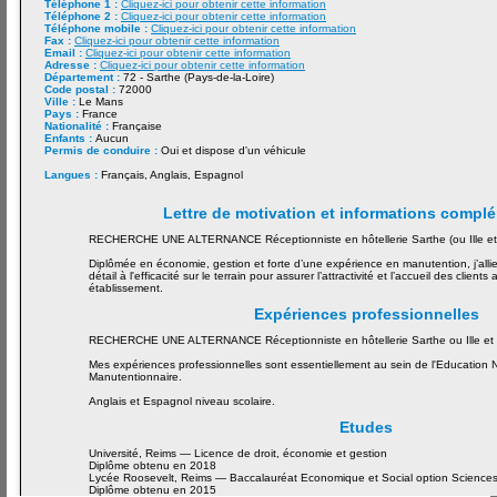
Téléphone 1 :
Cliquez-ici pour obtenir cette information
Téléphone 2 :
Cliquez-ici pour obtenir cette information
Téléphone mobile :
Cliquez-ici pour obtenir cette information
Fax :
Cliquez-ici pour obtenir cette information
Email :
Cliquez-ici pour obtenir cette information
Adresse :
Cliquez-ici pour obtenir cette information
Département :
72 - Sarthe (Pays-de-la-Loire)
Code postal :
72000
Ville :
Le Mans
Pays :
France
Nationalité :
Française
Enfants :
Aucun
Permis de conduire :
Oui et dispose d'un véhicule
Langues :
Français, Anglais, Espagnol
Lettre de motivation et informations compl
RECHERCHE UNE ALTERNANCE Réceptionniste en hôtellerie Sarthe (ou Ille et vi
Diplômée en économie, gestion et forte d’une expérience en manutention, j’allie 
détail à l'efficacité sur le terrain pour assurer l’attractivité et l’accueil des clients
établissement.
Expériences professionnelles
RECHERCHE UNE ALTERNANCE Réceptionniste en hôtellerie Sarthe ou Ille et v
Mes expériences professionnelles sont essentiellement au sein de l'Education N
Manutentionnaire.
Anglais et Espagnol niveau scolaire.
Etudes
Université, Reims — Licence de droit, économie et gestion
Diplôme obtenu en 2018
Lycée Roosevelt, Reims — Baccalauréat Economique et Social option Sciences 
Diplôme obtenu en 2015