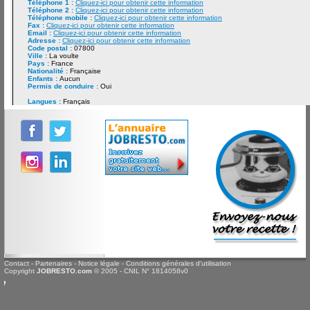
Téléphone 1 :
Cliquez-ici pour obtenir cette information
Téléphone 2 :
Cliquez-ici pour obtenir cette information
Téléphone mobile :
Cliquez-ici pour obtenir cette information
Fax :
Cliquez-ici pour obtenir cette information
Email :
Cliquez-ici pour obtenir cette information
Adresse :
Cliquez-ici pour obtenir cette information
Code postal :
07800
Ville :
La voulte
Pays :
France
Nationalité :
Française
Enfants :
Aucun
Permis de conduire :
Oui
Langues :
Français
Contact
-
Partenaires
-
Notice légale
-
Conditions générales d'utilisation
Copyright
JOBRESTO.com
© 2005 - CNIL N° 1814058v0