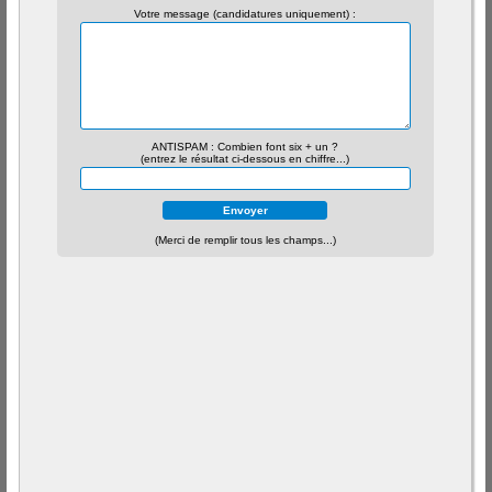
Votre message (candidatures uniquement) :
ANTISPAM : Combien font six + un ?
(entrez le résultat ci-dessous en chiffre...)
(Merci de remplir tous les champs...)