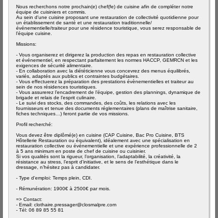
Nous recherchons notre prochain(e) chef(fe) de cuisine afin de compléter notre
équipe de cuisiniers et commis.
Au sein d'une cuisine proposant une restauration de collectivité quotidienne pour
un établissement de santé et une restauration traditionnelle/
événementielle/traiteur pour une résidence touristique, vous serez responsable de
l’équipe cuisine.
Missions:
- Vous organiserez et dirigerez la production des repas en restauration collective
et événementiel, en respectant parfaitement les normes HACCP, GEMRCN et les
exigences de sécurité alimentaire.
- En collaboration avec la diététicienne vous concevrez des menus équilibrés,
variés, adaptés aux publics et contraintes budgétaires.
- Vous effectuerez la préparation des prestations évènementielles et traiteur au
sein de nos résidences touristiques.
- Vous assurerez l’encadrement de l’équipe, gestion des plannings, dynamique de
brigade et relais de l’esprit culinaire.
- Le suivi des stocks, des commandes, des coûts, les relations avec les
fournisseurs et tenue des documents réglementaires (plans de maîtrise sanitaire,
fiches techniques…) feront partie de vos missions.
Profil recherché:
Vous devez être diplômé(e) en cuisine (CAP Cuisine, Bac Pro Cuisine, BTS
Hôtellerie Restauration ou équivalent), idéalement avec une spécialisation en
restauration collective ou événementielle et une expérience professionnelle de 2
à 5 ans minimum en poste de chef de cuisine ou cuisinier.
Si vos qualités sont la rigueur, l’organisation, l’adaptabilité, la créativité, la
résistance au stress, l’esprit d’initiative, et le sens de l’esthétique dans le
dressage, n’hésitez pas à candidater.
- Type d'emploi: Temps plein, CDI.
- Rémunération: 1900€ à 2500€ par mois.
=> Contact:
- Email: clothaire.pressager@closmalpre.com
- Tél: 06 89 85 55 81