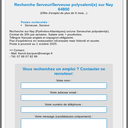
Recherche Serveur/Serveuse polyvalent(e) sur Nay
64800
(Offre d'emploi de plus de 6 mois...)
Postes recherchés :
Serveuse, Serveur
Recherche sur Nay (Pyrénées-Atlantiques) un/une Serveur/se polyvalent(e).
Contrat de 30h par semaine. Salaire smic + pourboires.
Trilingue français anglais et espagnol obligatoire.
Pas d’expérience en restauration nécessaire mais Volonté et sourire.
Poste à pourvoir au 1 octobre 2025.
=> Contact:
- Mail: franck.bacquer@orange.fr
- Tél: 07 68 07 82 99
Vous recherchez un emploi ? Contacter ce
recruteur:
Votre nom :
Votre adresse email :
Votre numéro de téléphone :
Votre message (candidatures uniquement) :