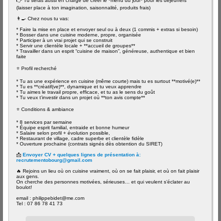
👉 Tu seras aussi en charge de créer le *menu du jour* pour les déjeuners
(laisser place à ton imagination, saisonnalité, produits frais)
👨‍🍳 Chez nous tu vas:
* Faire la mise en place et envoyer seul ou à deux (1 commis + extras si besoin)
* Bosser dans une cuisine moderne, propre, organisée
* Participer à un vrai projet qui se construit
* Servir une clientèle locale + **accueil de groupes**
* Travailler dans un esprit “cuisine de maison”, généreuse, authentique et bien
faite
⭐ Profil recherché
* Tu as une expérience en cuisine (même courte) mais tu es surtout **motivé(e)**
* Tu es **créatif(ve)**, dynamique et tu veux apprendre
* Tu aimes le travail propre, efficace, et tu as le sens du goût
* Tu veux t’investir dans un projet où **ton avis compte**
⭐ Conditions & ambiance
* 8 services par semaine
* Équipe esprit familial, entraide et bonne humeur
* Salaire selon profil + évolution possible,
* Restaurant de village, cadre superbe et clientèle fidèle
* Ouverture prochaine (contrats signés dès obtention du SIRET)
📩
Envoyer CV + quelques lignes de présentation à:
recrutementobourg@gmail.com
🔥 Rejoins un lieu où on cuisine vraiment, où on se fait plaisir, et où on fait plaisir
aux gens.
On cherche des personnes motivées, sérieuses… et qui veulent s’éclater au
boulot!
email : philippebidet@me.com
Tel : 07 86 78 41 73