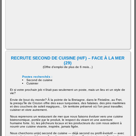
RECRUTE SECOND DE CUISINE (H/F) – FACE À LA MER
(29)
(Offre d'emploi de plus de 6 mois...)
Postes recherchés :
Second de cuisine
Cuisinier
Et si votre prochain job n’était pas seulement un poste, mais un lieu et un style de
vie?
Envie de bout du monde? À la pointe de la Bretagne, dans le Finistère, au Fret,
la presqu’île de Crozon offre des eaux turquoises, des falaises, des pins maritimes
et des couchers de soleil magiques... Un territoire préservé où l’on peut travailler,
cuisiner et vivre autrement.
Nous reprenons un restaurant de mer que nous faisons évoluer vers une cuisine
bistronomique, portée par le produit, le respect du vivant et une aventure
humaine forte. Ici, les pêcheurs locaux et les producteurs du coin nous aident à
nourrir une cuisine vivante, inspirée, jamais figée.
Nous cherchons un(e) second de cuisine — déjà second ou profil évolutif — avec