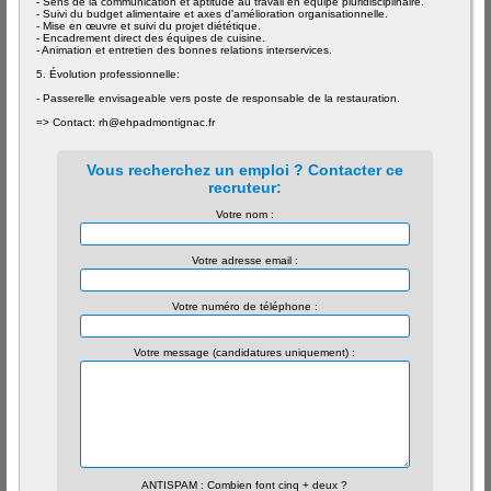
- Sens de la communication et aptitude au travail en équipe pluridisciplinaire.
- Suivi du budget alimentaire et axes d'amélioration organisationnelle.
- Mise en œuvre et suivi du projet diététique.
- Encadrement direct des équipes de cuisine.
- Animation et entretien des bonnes relations interservices.
5. Évolution professionnelle:
- Passerelle envisageable vers poste de responsable de la restauration.
=> Contact: rh@ehpadmontignac.fr
Vous recherchez un emploi ? Contacter ce
recruteur:
Votre nom :
Votre adresse email :
Votre numéro de téléphone :
Votre message (candidatures uniquement) :
ANTISPAM : Combien font cinq + deux ?