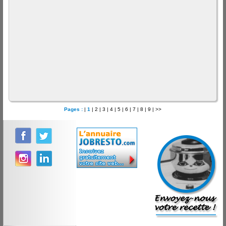
Pages :
|
1
|
2
|
3
|
4
|
5
|
6
|
7
|
8
|
9
|
>>