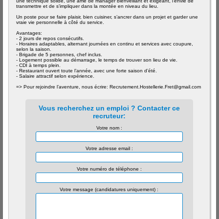
une technique solide, une âme de manager bienveillant et exigeant, l’envie de
transmettre et de s’impliquer dans la montée en niveau du lieu.
Un poste pour se faire plaisir, bien cuisiner, s’ancrer dans un projet et garder une
vraie vie personnelle à côté du service.
Avantages:
- 2 jours de repos consécutifs.
- Horaires adaptables, alternant journées en continu et services avec coupure,
selon la saison.
- Brigade de 5 personnes, chef inclus.
- Logement possible au démarrage, le temps de trouver son lieu de vie.
- CDI à temps plein.
- Restaurant ouvert toute l’année, avec une forte saison d’été.
- Salaire attractif selon expérience.
=> Pour rejoindre l’aventure, nous écrire: Recrutement.Hostellerie.Fret@gmail.com
Vous recherchez un emploi ? Contacter ce
recruteur:
Votre nom :
Votre adresse email :
Votre numéro de téléphone :
Votre message (candidatures uniquement) :