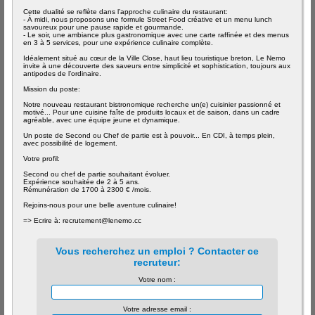
Cette dualité se reflète dans l’approche culinaire du restaurant:
- À midi, nous proposons une formule Street Food créative et un menu lunch
savoureux pour une pause rapide et gourmande.
- Le soir, une ambiance plus gastronomique avec une carte raffinée et des menus
en 3 à 5 services, pour une expérience culinaire complète.
Idéalement situé au cœur de la Ville Close, haut lieu touristique breton, Le Nemo
invite à une découverte des saveurs entre simplicité et sophistication, toujours aux
antipodes de l’ordinaire.
Mission du poste:
Notre nouveau restaurant bistronomique recherche un(e) cuisinier passionné et
motivé... Pour une cuisine faîte de produits locaux et de saison, dans un cadre
agréable, avec une équipe jeune et dynamique.
Un poste de Second ou Chef de partie est à pouvoir... En CDI, à temps plein,
avec possibilité de logement.
Votre profil:
Second ou chef de partie souhaitant évoluer.
Expérience souhaitée de 2 à 5 ans.
Rémunération de 1700 à 2300 € /mois.
Rejoins-nous pour une belle aventure culinaire!
=> Ecrire à: recrutement@lenemo.cc
Vous recherchez un emploi ? Contacter ce
recruteur:
Votre nom :
Votre adresse email :