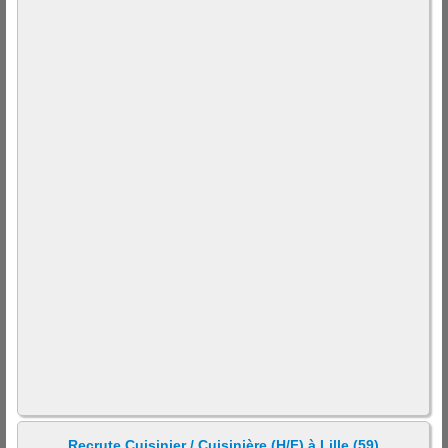
Recrute Cuisinier / Cuisinière (H/F) à Lille (59)