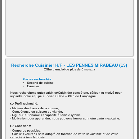
Recherche Cuisinier H/F - LES PENNES MIRABEAU (13)
(Offre d'emploi de plus de 6 mois...)
Postes recherchés :
Second de cuisine
Cuisinier
Nous recherchons un(e) cuisinier/Cuisinière compétent, sérieux et motivé pour
rejoindre notre équipe à Indiana Café – Plan de Campagne.
👉 Profil recherché:
- Maîtrise des bases de la cuisine,
- Compétence en cuisson de viande,
- Rigueur, autonomie et capacité à tenir le rythme,
- Motivation pour apprendre: nous pouvons former sur notre carte mexicaine.
👉 Conditions:
- Coupures possibles,
- Salaire évolutif ; il sera adapté en fonction de votre savoir-faire et de votre
capacité à tenir le poste.