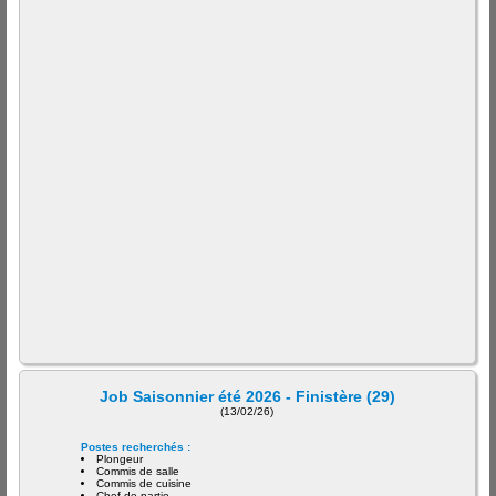
Job Saisonnier été 2026 - Finistère (29)
(13/02/26)
Postes recherchés :
Plongeur
Commis de salle
Commis de cuisine
Chef de partie