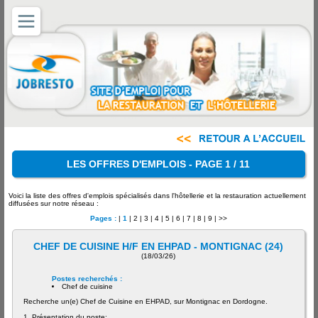
LES OFFRES D'EMPLOIS - PAGE 1 / 11
Voici la liste des offres d'emplois spécialisés dans l'hôtellerie et la restauration actuellement
diffusées sur notre réseau :
Pages :
|
1
|
2
|
3
|
4
|
5
|
6
|
7
|
8
|
9
|
>>
CHEF DE CUISINE H/F EN EHPAD - MONTIGNAC (24)
(18/03/26)
Postes recherchés :
Chef de cuisine
Recherche un(e) Chef de Cuisine en EHPAD, sur Montignac en Dordogne.
1. Présentation du poste: