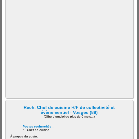
Rech. Chef de cuisine H/F de collectivité et
évènementiel - Vosges (88)
(Offre d'emploi de plus de 6 mois...)
Postes recherchés :
Chef de cuisine
À propos du poste: