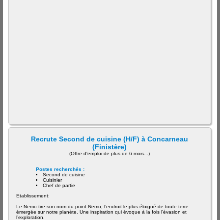
Recrute Second de cuisine (H/F) à Concarneau
(Finistère)
(Offre d'emploi de plus de 6 mois...)
Postes recherchés :
Second de cuisine
Cuisinier
Chef de partie
Etablissement:
Le Nemo tire son nom du point Nemo, l’endroit le plus éloigné de toute terre
émergée sur notre planète. Une inspiration qui évoque à la fois l’évasion et
l’exploration.