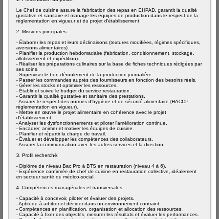
Le Chef de cuisine assure la fabrication des repas en EHPAD, garantit la qualité
gustative et sanitaire et manage les équipes de production dans le respect de la
réglementation en vigueur et du projet d'établissement.
2. Missions principales:
- Élaborer les repas et leurs déclinaisons (textures modifiées, régimes spécifiques,
aversions alimentaires).
- Planifier la production hebdomadaire (fabrication, conditionnement, stockage,
allotissement et expédition).
- Réaliser les préparations culinaires sur la base de fiches techniques rédigées par
ses soins.
- Superviser le bon déroulement de la production journalière.
- Passer les commandes auprès des fournisseurs en fonction des besoins réels.
- Gérer les stocks et optimiser les ressources.
- Établir et suivre le budget du service restauration.
- Garantir la qualité gustative et sanitaire des prestations.
- Assurer le respect des normes d'hygiène et de sécurité alimentaire (HACCP,
réglementation en vigueur).
- Mettre en œuvre le projet alimentaire en cohérence avec le projet
d'établissement.
- Analyser les dysfonctionnements et piloter l'amélioration continue.
- Encadrer, animer et motiver les équipes de cuisine.
- Planifier et répartir la charge de travail.
- Évaluer et développer les compétences des collaborateurs.
- Assurer la communication avec les autres services et la direction.
3. Profil recherché:
- Diplôme de niveau Bac Pro à BTS en restauration (niveau 4 à 6).
- Expérience confirmée de chef de cuisine en restauration collective, idéalement
en secteur santé ou médico-social.
4. Compétences managériales et transversales:
- Capacité à concevoir, piloter et évaluer des projets.
- Aptitude à arbitrer et décider dans un environnement contraint.
- Compétences en planification, organisation et allocation des ressources.
- Capacité à fixer des objectifs, mesurer les résultats et évaluer les performances.