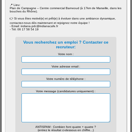
📍 Lieu:
Plan de Campagne – Centre commercial Barneoud (à 17km de Marseille, dans les
bouches du Rhône).
👉 Si vous êtes motivé(e) et prêt(e) à évoluer dans une ambiance dynamique,
contactez-nous dès maintenant et rejoignez notre équipe !
- Email: indiana.pdc@indianacafe.fr
- Tél: 06 17 58 54 19
Vous recherchez un emploi ? Contacter ce
recruteur:
Votre nom :
Votre adresse email :
Votre numéro de téléphone :
Votre message (candidatures uniquement) :
ANTISPAM : Combien font quatre + quatre ?
(entrez le résultat ci-dessous en chiffre...)