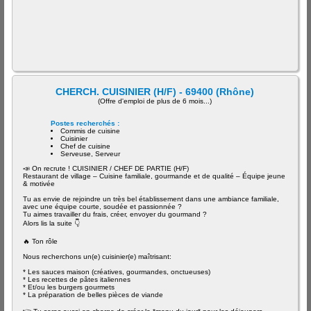
CHERCH. CUISINIER (H/F) - 69400 (Rhône)
(Offre d'emploi de plus de 6 mois...)
Postes recherchés :
Commis de cuisine
Cuisinier
Chef de cuisine
Serveuse, Serveur
📣 On recrute ! CUISINIER / CHEF DE PARTIE (H/F)
Restaurant de village – Cuisine familiale, gourmande et de qualité – Équipe jeune
& motivée
Tu as envie de rejoindre un très bel établissement dans une ambiance familiale,
avec une équipe courte, soudée et passionnée ?
Tu aimes travailler du frais, créer, envoyer du gourmand ?
Alors lis la suite 👇
🔥 Ton rôle
Nous recherchons un(e) cuisinier(e) maîtrisant:
* Les sauces maison (créatives, gourmandes, onctueuses)
* Les recettes de pâtes italiennes
* Et/ou les burgers gourmets
* La préparation de belles pièces de viande