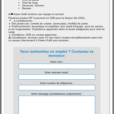
Chef de rang
Serveuse, Serveur
Barman
☕🍽️ Awen Kafé renforce son équipe et recrute!
Plusieurs postes H/F à pourvoir en CDD pour la Saison été 2026...
📍 ...à Landévennec
🔹 Des postes de: commis de cuisine, serveur(se), chef(fe) de partie.
🔹 Profil recherché: dynamique et motivé(e), bon esprit d’équipe, sens du service
et de l’organisation. Expérience appréciée selon le poste (obligatoire pour chef de
rang).
🔹 Conditions: CDD ou contrat saisonnier.
📩 Candidature: envoyez votre CV par mail à charles.mony@brasserie-awen.bzh
ou passez directement à l'Awen Kafé pour postuler.
Vous recherchez un emploi ? Contacter ce
recruteur:
Votre nom :
Votre adresse email :
Votre numéro de téléphone :
Votre message (candidatures uniquement) :