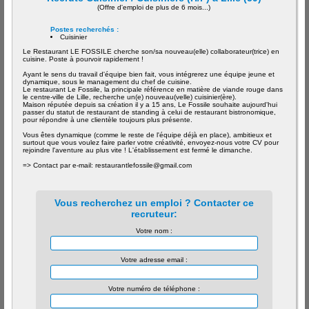
(Offre d'emploi de plus de 6 mois...)
Postes recherchés :
Cuisinier
Le Restaurant LE FOSSILE cherche son/sa nouveau(elle) collaborateur(trice) en
cuisine. Poste à pourvoir rapidement !
Ayant le sens du travail d'équipe bien fait, vous intégrerez une équipe jeune et
dynamique, sous le management du chef de cuisine.
Le restaurant Le Fossile, la principale référence en matière de viande rouge dans
le centre-ville de Lille, recherche un(e) nouveau(velle) cuisinier(ère).
Maison réputée depuis sa création il y a 15 ans, Le Fossile souhaite aujourd'hui
passer du statut de restaurant de standing à celui de restaurant bistronomique,
pour répondre à une clientèle toujours plus présente.
Vous êtes dynamique (comme le reste de l'équipe déjà en place), ambitieux et
surtout que vous voulez faire parler votre créativité, envoyez-nous votre CV pour
rejoindre l'aventure au plus vite ! L'établissement est fermé le dimanche.
=> Contact par e-mail: restaurantlefossile@gmail.com
Vous recherchez un emploi ? Contacter ce
recruteur:
Votre nom :
Votre adresse email :
Votre numéro de téléphone :